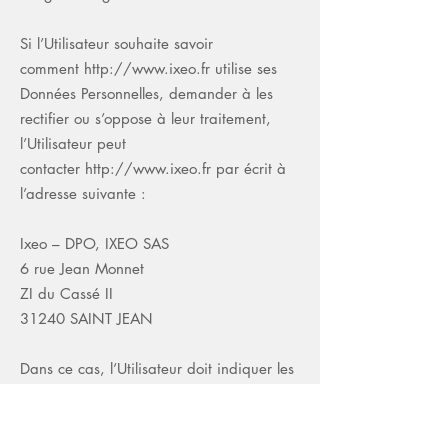
Si l’Utilisateur souhaite savoir
comment
http://www.ixeo.fr
utilise ses
Données Personnelles, demander à les
rectifier ou s’oppose à leur traitement,
l’Utilisateur peut
contacter
http://www.ixeo.fr
par écrit à
l’adresse suivante :
Ixeo – DPO, IXEO SAS
6 rue Jean Monnet
ZI du Cassé II
31240 SAINT JEAN
Dans ce cas, l’Utilisateur doit indiquer les
Données Personnelles qu’il souhaiterait
que
http://www.ixeo.fr
corrige, mette à
jour ou supprime, en s’identifiant